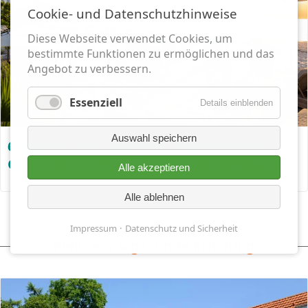
Cookie- und Datenschutzhinweise
Diese Webseite verwendet Cookies, um
bestimmte Funktionen zu ermöglichen und das
Angebot zu verbessern.
Essenziell
Details einblenden
Auswahl speichern
6 Tage 4* "All Inklusive" Swinemünde -
Größtes Seebad auf Usedom ab nur € 259,-
Alle akzeptieren
Alle ablehnen
Impressum
Datenschutz und Sicherheit
Wellness & gesunde Erholung